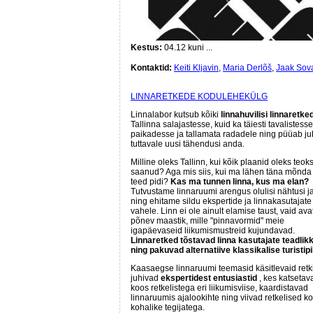
Kestus:
04.12 kuni ...
Kontaktid:
Keiti Kljavin
,
Maria Derlõš
,
Jaak Sov
LINNARETKEDE KODULEHEKÜLG
Linnalabor kutsub kõiki
linnahuvilisi linnaretke
Tallinna salajastesse, kuid ka täiesti tavalistesse
paikadesse ja tallamata radadele ning püüab j
tuttavale uusi tähendusi anda.
Milline oleks Tallinn, kui kõik plaanid oleks teok
saanud? Aga mis siis, kui ma lähen täna mõnda 
teed pidi?
Kas ma tunnen linna, kus ma elan?
Tutvustame linnaruumi arengus olulisi nähtusi ja
ning ehitame sildu ekspertide ja linnakasutajate
vahele. Linn ei ole ainult elamise taust, vaid ava
põnev maastik, mille "pinnavormid" meie
igapäevaseid liikumismustreid kujundavad.
Linnaretked tõstavad linna kasutajate teadlik
ning pakuvad alternatiive klassikalise turistipi
Kaasaegse linnaruumi teemasid käsitlevaid retk
juhivad
ekspertidest entusiastid
, kes katsetav
koos retkelistega eri liikumisviise, kaardistavad
linnaruumis ajalookihte ning viivad retkelised k
kohalike tegijatega.