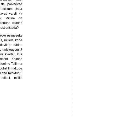
stel paiknevad
lünklikum. Üsna
avad varsti ka
l? Milline on
ektuur? Kuidas
sest eristuda?
Retke esimeseks
s, millele kohe
ulevik ja kuidas
erimistegevust?
ni kvartal, kus
tektid. Kolmas
looline Tallinna
oolist linnakude
linna Keskturul,
llest, millist