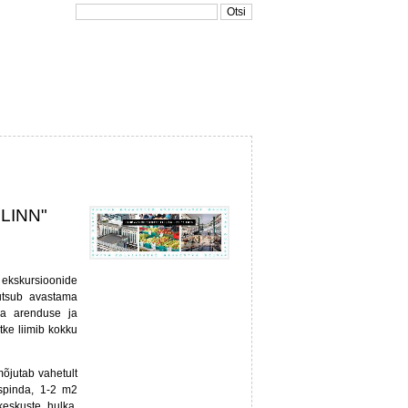
LINN"
 ekskursioonide
kutsub avastama
ra arenduse ja
tke liimib kokku
õjutab vahetult
spinda, 1-2 m2
eskuste hulka.