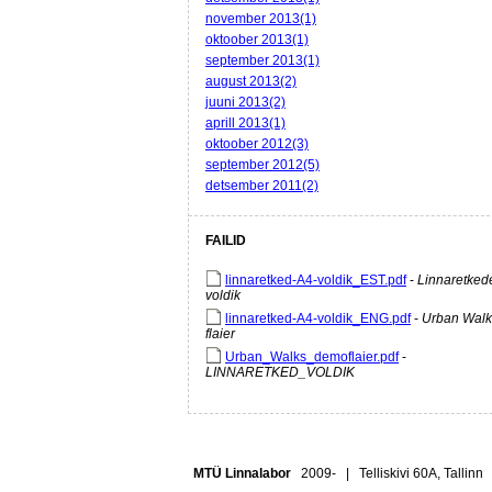
november 2013(1)
oktoober 2013(1)
september 2013(1)
august 2013(2)
juuni 2013(2)
aprill 2013(1)
oktoober 2012(3)
september 2012(5)
detsember 2011(2)
FAILID
linnaretked-A4-voldik_EST.pdf
-
Linnaretked
voldik
linnaretked-A4-voldik_ENG.pdf
-
Urban Walk
flaier
Urban_Walks_demoflaier.pdf
-
LINNARETKED_VOLDIK
MTÜ Linnalabor
2009- | Telliskivi 60A, Tallin