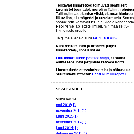
Tellitavad linnaretked toimuvad peamiselt
järgmistel teemadel: merelinn Tallinn, rohujuu
Tallinn, linnas elamise viisid, elamuarhitektuur
liikuv linn, elu mägedel ja uuselamuelu.
Samas
saame retki vastavalt tellija huvidele kohandada
Retki viime läbi ettetellimisel, minimaalselt 5-
liikmelisele grupile.
Jälgi meie tegevusi ka
FACEBOOKIS
.
Küsi rohkem infot ja broneeri julgelt:
linnaretked@linnalabor.ee
Liitu linnaretkede postiloendiga,
et saada
esimesena infot järgmiste retkede kohta.
Linnaretkede ettevalmistamist ja nähtavuse
suurendamist toetab
Eesti Kultuurkapital.
SISSEKANDED
Viimased 24
mai 2016(1)
november 2015(1)
juuni 2015(1)
november 2014(1)
juuni 2014(1)
detsember 2013(1)