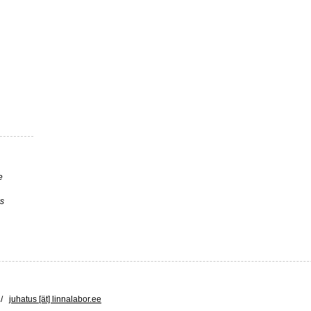
e
s
n /
juhatus [ät] linnalabor.ee