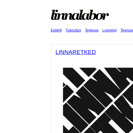
Esileht
Tutvustus
Tegevus
Looming
Teenus
LINNARETKED