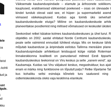
Väiksemate kaubanduspindade – elamute ja ärihoonete soklikorru
kauplused, eraldiseisvad väiksemad poekesed – osas on ülevaade 
kindel tundub olevat vaid see, et hüper- ja supermarketid asend
viimased väikekauplused. Kuidas aga toimib üks selvehal
kaubanduskeskuste eluiga? Milline on kaubanduskeskuste arhit
a
planeeritakse poodlemist ning millised võimalused on keskustel ükstei
Seekordsel retkel käiakse kolmes kaubanduskeskuses ja ühel turul. 
objektiks on 2002. aastal ehitatud Norde Centrumi kaubanduskesku
dele
peale selle valmimist ennustati lühikest eluiga. Mis on keskuse lähit
mõjutab kaubanduse ja äripindade eelistus Tallinna mereääre plane
uba
Kaubanduspindade arhitektuuri teistsugust külge näitab Roterman
linnakeskkonna kvaliteeti on panustanud mitmed Eesti tipparhi
s
kaubanduskeskus teekonnal on Viru keskus ja selle „vanem vend“, aja
teist
Kaubamaja. Kuidas sai Viru väljakust keskus, megastruktuur, kus ajal
 kohti
enam ei märka ning funktsioone on lõputult palju? Retke lõpetame Tal
kus kohaliku seltsi esindaja kõneleb turu saatusest ning se
tud ja
ostlemiskeskkonda oleks vaja kesklinna elanikule.
kust
lgule.
i
ad
okku