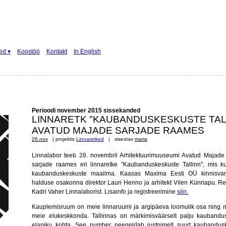
ed ▾
Koostöö
Kontakt
In English
Perioodi november 2015 sissekanded
LINNARETK "KAUBANDUSKESKUSTE TAL
AVATUD MAJADE SARJADE RAAMES
26.nov
| projektis
Linnaretked
| sisestas
maria
Linnalabor teeb 28. novembril Arhitektuurimuuseumi Avatud Majade
sarjade raames eri linnaretke "Kaubanduskeskuste Tallinn", mis 
kaubanduskeskuste maailma. Kaasas Maxima Eesti OÜ kinnisva
halduse osakonna direktor Lauri Henno ja arhitekt Vilen Künnapu. Re
Kadri Vaher Linnalaborist. Lisainfo ja registreerimine
siin.
Kauplemisruum on meie linnaruumi ja argipäeva loomulik osa ning m
meie elukeskkonda. Tallinnas on märkimisväärselt palju kaubandu
elaniku kohta. See number peegeldab justnimelt suurt kaubandusk