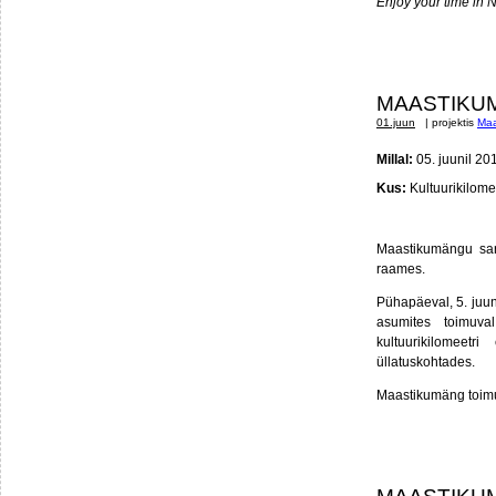
Enjoy your time in N
MAASTIKUM
01.juun
| projektis
Maa
Millal:
05. juunil 201
Kus:
Kultuurikilome
Maastikumängu sari
raames.
Pühapäeval, 5. juun
asumites toimuva
kultuurikilomeetr
üllatuskohtades.
Maastikumäng toimu