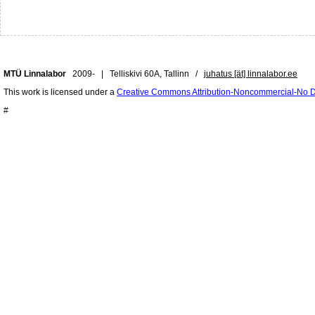
MTÜ Linnalabor
2009- | Telliskivi 60A, Tallinn /
juhatus [ät] linnalabor.ee
This work is licensed under a
Creative Commons Attribution-Noncommercial-No De
#