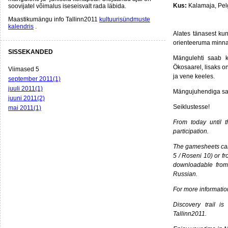
Kus:
Kalamaja, Pelg
soovijatel võimalus iseseisvalt rada läbida.
Maastikumängu info Tallinn2011
kultuurisündmuste
kalendris
.
Alates tänasest ku
orienteeruma minna
SISSEKANDED
Mängulehti saab k
Ökosaarel, lisaks 
Viimased 5
ja vene keeles.
september 2011(1)
juuli 2011(1)
Mängujuhendiga sa
juuni 2011(2)
Seiklustesse!
mai 2011(1)
From today until 
participation.
The gamesheets can 
5 / Roseni 10) or f
downloadable fro
Russian.
For more information
Discovery trail i
Tallinn2011.