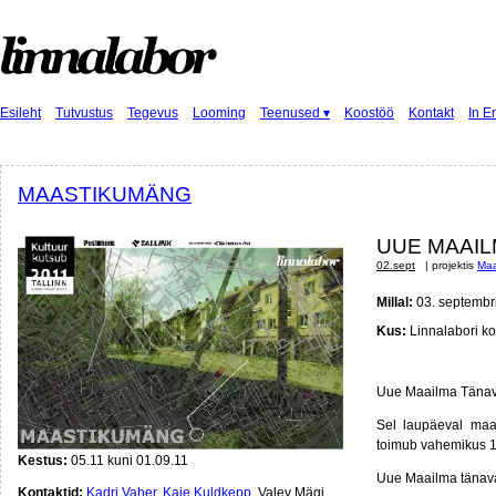
Esileht
Tutvustus
Tegevus
Looming
Teenused ▾
Koostöö
Kontakt
In E
MAASTIKUMÄNG
UUE MAAI
02.sept
| projektis
Maa
Millal:
03. septembri
Kus:
Linnalabori ko
Uue Maailma Tänava
Sel laupäeval maas
toimub vahemikus 13
Kestus:
05.11 kuni 01.09.11
Uue Maailma tänava
Kontaktid:
Kadri Vaher
,
Kaie Kuldkepp
,
Valev Mägi
,