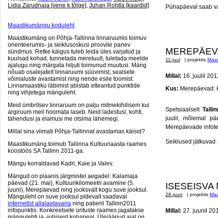
Lidia Zarudnaja [vene k tõlge]
,
Juhan Rohtla [kaardid]
Pühapäeval saab va
Maastikumängu koduleht
Maastikumäng on Põhja-Tallinna linnaruumis toimuv
orienteerumis- ja seiklusoskusi proovile panev
MEREPÄEV
sündmus. Retke käigus tuleb leida üles varjatud ja
kuulsad kohad, tunnetada meretuult, tuletada meelde
11.juul
| projektis
Maa
ajalugu ning märgata hiljuti toimunud muutusi. Mäng
nõuab osalejatelt linnaruumi süüvimist, sealsete
Millal:
16. juulil 201
võimaluste avastamist ning nende esile toomist.
Linnamaastiku läbimist abistab etteantud punktide
Kus:
Merepäevad: k
ning vihjetega mänguleht.
Meid ümbritsev linnaruum on palju mitmekihilisem kui
Spetsiaalselt
Talli
argiruum meil hoomata laseb. Neid ladestusi, kohti,
juulil, mõlemal p
tähendusi ja elamusi me otsima lähemegi.
Merepäevade infote
Millal sina viimati Põhja-Tallinnat avastamas käisid?
Seiklused jätkuvad .
Maastikumäng toimub Tallinna Kultuuriaasta raames
koostöös SA Tallinn 2011-ga.
Mängu korraldavad Kadri, Kaie ja Valev.
Mängud on plaanis järgmistel aegadel: Kalamaja
päevad (21. mai), Kultuurikilomeetri avamine (5.
ISESEISVA
juuni), Merepäevad ning jooksvalt kogu suve jooksul.
28.juun
| projektis
Maa
Mänguleht on suve jooksul pidevalt saadaval
internetist allalaetavana
ning paberil Tallinn2011
infopunktis. Konkreetsete ürituste raames jagatakse
Millal:
27. juunil 201
mängulehti ja -juhiseid kohapeal. Ülejäänud ajal on