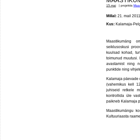
MAASTIKU
15.mai
| projektis
Maa
Millal:
21. mail 2011
Kus:
Kalamaja-Pelg
Maastikumäng on
seiklusoskusi proo
kuulsad kohad, tun
toimunud muutusi. 
avastamist ning n
punktide ning vihje
Kalamaja päevade ra
(vahemikus kell 1
juhiseid retkele 
kontrollida üle v
paikneb Kalamaja p
Maastikumängu kor
Kultuuriaasta raame