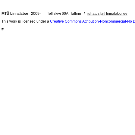
MTÜ Linnalabor
2009- | Telliskivi 60A, Tallinn /
juhatus [ät] linnalabor.ee
This work is licensed under a
Creative Commons Attribution-Noncommercial-No De
#