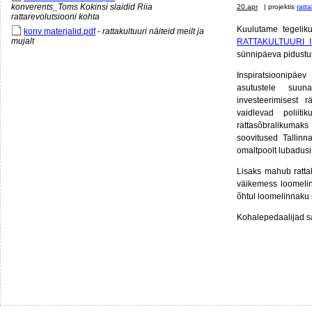
konverents_Toms Kokinsi slaidid Riia
20.apr
| projektis
ratt
rattarevolutsiooni kohta
Kuulutame tegelikul
konv materjalid.pdf
-
rattakultuuri näiteid meilt ja
mujalt
RATTAKULTUURI I
sünnipäeva pidustu
Inspiratsioonipäev 
asutustele suu
investeerimisest 
vaidlevad poliiti
rattasõbralikumak
soovitused Tallinn
omaltpoolt lubadusi 
Lisaks mahub rattak
väikemess loomelinn
õhtul loomelinnaku
Kohalepedaalijad s