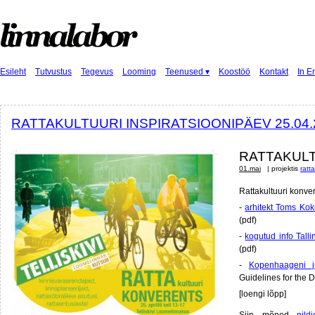
Esileht
Tutvustus
Tegevus
Looming
Teenused ▾
Koostöö
Kontakt
In E
RATTAKULTUURI INSPIRATSIOONIPÄEV 25.04.
RATTAKUL
01.mai
| projektis
ratt
Rattakultuuri konver
-
arhitekt Toms Koki
(pdf)
-
kogutud info Talli
(pdf)
-
Kopenhaageni ju
Guidelines for the D
[loengi lõpp]
Siin mõned
pild