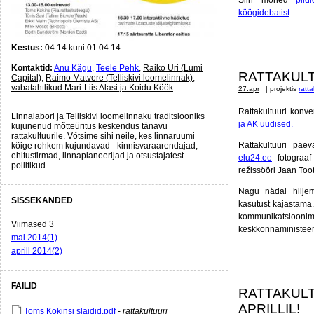
köögidebatist
Kestus:
04.14 kuni 01.04.14
Kontaktid:
Anu Kägu
,
Teele Pehk
,
Raiko Uri (Lumi
RATTAKULT
Capital)
,
Raimo Matvere (Telliskivi loomelinnak)
,
vabatahtlikud Mari-Liis Alasi ja Koidu Köök
27.apr
| projektis
ratt
Rattakultuuri konve
Linnalabori ja Telliskivi loomelinnaku traditsiooniks
ja AK uudised.
kujunenud mõtteüritus keskendus tänavu
rattakultuurile. Võtsime sihi neile, kes linnaruumi
Rattakultuuri päe
kõige rohkem kujundavad - kinnisvaraarendajad,
ehitusfirmad, linnaplaneerijad ja otsustajatest
elu24.ee
fotograaf
poliitikud.
režissööri Jaan Too
Nagu nädal hiljem
SISSEKANDED
kasutust kajastama
kommunikatsioonimi
Viimased 3
keskkonnaministeer
mai 2014(1)
aprill 2014(2)
FAILID
RATTAKULT
APRILLIL!
Toms Kokinsi slaidid.pdf
-
rattakultuuri