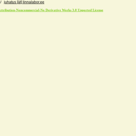
n /
juhatus [ät] linnalabor.ee
tribution-Noncommercial-No Derivative Works 3.0 Unported License