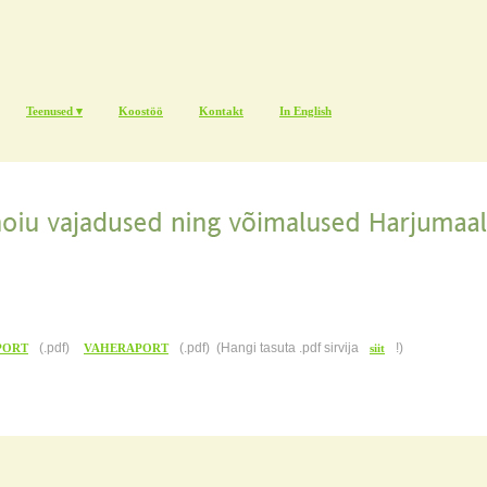
Teenused ▾
Koostöö
Kontakt
In English
(.pdf)
(.pdf) (Hangi tasuta .pdf sirvija
!)
PORT
VAHERAPORT
siit