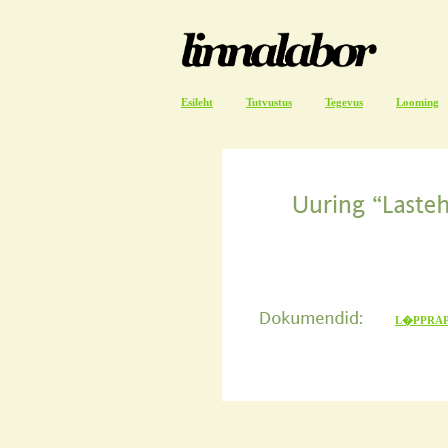
Esileht
Tutvustus
Tegevus
Looming
L�PPRA