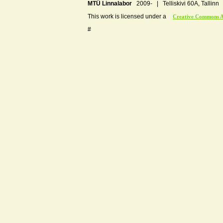
MTÜ Linnalabor
2009- | Telliskivi 60A, Tallin
This work is licensed under a
Creative Commons At
#