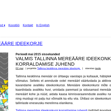
ed ▾
Koostöö
Kontakt
In English
EÄÄRE IDEEKORJE
Perioodi mai 2015 sissekanded
VALMIS TALLINNA MEREÄÄRE IDEEKONK
KORRALDAMISE JUHEND
02.mai
| projektis
Tallinna kesklinna mereääre ideekorje
| sisestas
teele
Tallinna kesklinna mereäär on ühtaegu vaeslaps ja kullaauk, häbiplekk
võimalus. Selleks et arenduste ootel mereäärt väärtustada ja aktiiv
kavandame avalikku ideekonkurssi. Mereääre ideekonkursi mõte 
kaardistada avalikku huvi, unistada paremast ja sidusamast mereääre
mereäärt kohe ja nüüd, aidata kaasa kinnisvaraarenduste avaliku ruu
ning muidugi nii palju kui võimalik ka ellu viia. Ühtlasi on ideekonkurs
tallinlaste eneseusku merelinna elanikena.
Tallinna mereääre ideekonkursi korraldamise juhendi
(pdf-fail) koosta