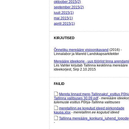
oktoober 2015(2)
september 2015(2)
juuli 2015(1)
mai 2015(1)
aprill 2015(1)
KIRJUTISED
Õnneliku mereääre visioonikavand
(2016) -
Linnalabor ja Mareld Landskapsarkitekter
Mereääre ideekorje - uus tööriist linna arendam
Liis Vahter kirjutab Tallinna kesklinna mereääre
ideekorjest, Sirp 2.10.2015
FAILID
Mereta linnast mere-Tallinnaks!_esitlus Põhj
Tallinna valitsuses 30.09.pdf
-
mereääre ideekor
tulemuste esitlus Põhja-Tallinna valitsuses
meretallinn.ee kogutud ideed piirkondade
kaupa.xlsx
-
meretallinn.ee kogutud ideed
Tallinna mereääre_konkursi_juhend_logode
-