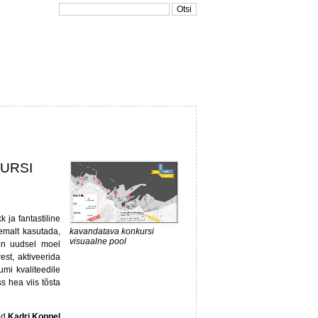
URSI
 ja fantastiline
kavandatava konkursi
semalt kasutada,
visuaalne pool
on uudsel moel
st, aktiveerida
mi kvaliteedile
s hea viis tõsta
sid
Kadri Koppel