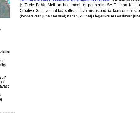
ja Teele Pehk
. Meil on hea meel, et partnerlus SA Tallinna Kultuur
Creative Spin võimaldas sellist ettevalmistustööd ja kontseptualise
(loodetavasti juba see suvi) näitab, kui palju tegelikkuses vastavalt juh
r
,
vikliku
ui
aliga
 SpIN
tas
avasti
te
ke