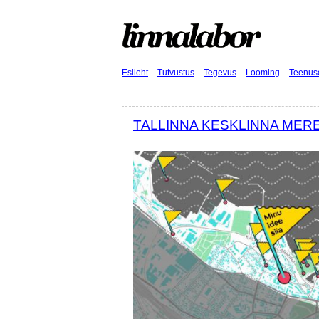
Esileht
Tutvustus
Tegevus
Looming
Teenus
TALLINNA KESKLINNA MER