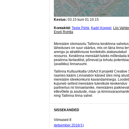
Kestus:
03.15 kuni 01.10.15
Kontaktid:
Teele Pehk
,
Kadri Koppel
,
Liis Vahte
Eneli Rohtla
Mereääre olemasolu Tallinna kesklinna vahetus
läheduses on suur väärtus, mis on täna linna ter
arengu ja atraktiivsuse kontekstis alakasutatud
ressurss. Kesklinna mereäärt tuleks mõtestada k
pealinna fantastilist, põnevat ja tohutu potentsia
(avalikku) linnaruumi.
Tallinna Kultuurikatla UrbAct II projekti Creative
raames kääris Linnalabor käised üles ning alus
mereääre ideekonkursi kavandamisega. Loodet
kujuneb sellest mereääre tulevikule keskenduv
partnerlus nii linnaelanike, mereääres paikneva
ettevõtete ja asutuste, maa- ja kinnisvaraomani
ning Tallinna linna vahel.
SISSEKANDED
Viimased 8
detsember 2016(1)