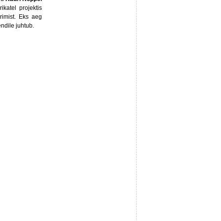
ikatel projektis
erimist. Eks aeg
endile juhtub.