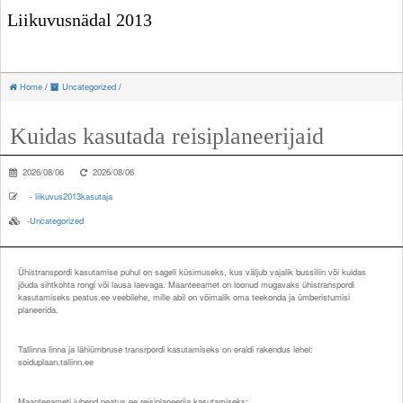
Liikuvusnädal 2013
Home
/
Uncategorized
/
Kuidas kasutada reisiplaneerijaid
2026/08/06
2026/08/06
-
liikuvus2013kasutaja
-
Uncategorized
Ühistranspordi kasutamise puhul on sageli küsimuseks, kus väljub vajalik bussiliin või kuidas
jõuda sihtkohta rongi või lausa laevaga. Maanteeamet on loonud mugavaks ühistranspordi
kasutamiseks peatus.ee veebilehe, mille abil on võimalik oma teekonda ja ümberistumisi
planeerida.
Tallinna linna ja lähiümbruse transrpordi kasutamiseks on eraldi rakendus lehel:
soiduplaan.tallinn.ee
Maanteeameti juhend peatus.ee reisiplaneerija kasutamiseks: